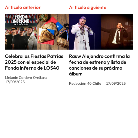
Artículo anterior
Artículo siguiente
Celebra las Fiestas Patrias
Rauw Alejandro confirma la
2025 con el especial de
fecha de estreno y lista de
Fonda Inferno de LOS40
canciones de su próximo
álbum
Melanie Cordero Orellana
17/09/2025
Redacción 40 Chile
17/09/2025
SIGUE A
LOS40 CHILE
© PRISA MEDIA CHILE S.A. Todos los derechos reservados.
PRISA MEDIA CHILE S.A. expresa su reserva de derechos en cuanto a la
reproducción y uso de las obras y servicios ofrecidos en este sitio web,