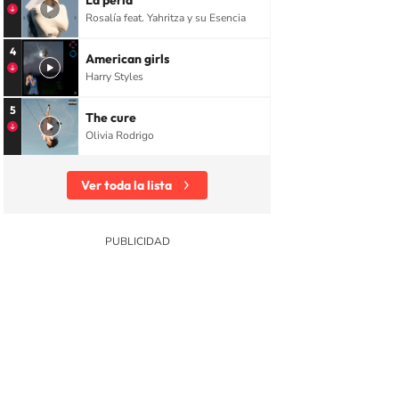
La perla
Rosalía feat. Yahritza y su Esencia
4
American girls
Harry Styles
5
The cure
Olivia Rodrigo
Ver toda la lista