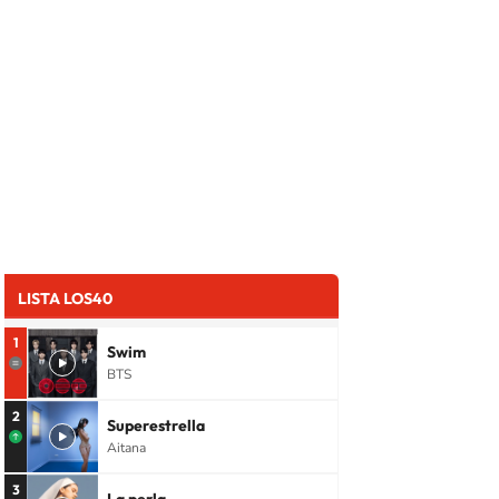
LISTA LOS40
1
Swim
BTS
2
Superestrella
Aitana
3