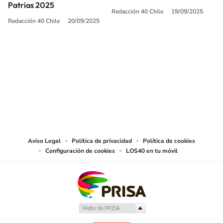
Patrias 2025
Redacción 40 Chile
19/09/2025
Redacción 40 Chile
20/09/2025
SIGUE A
LOS40 CHILE
© PRISA MEDIA CHILE S.A. Todos los derechos reservados.
PRISA MEDIA CHILE S.A. expresa su reserva de derechos en cuanto a la
reproducción y uso de las obras y servicios ofrecidos en este sitio web,
abarcando los medios de lectura mecánica o cualquier otro medio que se
juzgue adecuado para tal fin.
Aviso Legal
Política de privacidad
Política de cookies
Configuración de cookies
LOS40 en tu móvil