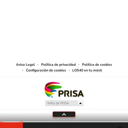
SIGUE A
LOS40 CHILE
© PRISA MEDIA CHILE S.A. Todos los derechos reservados.
PRISA MEDIA CHILE S.A. expresa su reserva de derechos en cuanto a la
reproducción y uso de las obras y servicios ofrecidos en este sitio web,
abarcando los medios de lectura mecánica o cualquier otro medio que se
juzgue adecuado para tal fin.
Aviso Legal
Política de privacidad
Política de cookies
Configuración de cookies
LOS40 en tu móvil