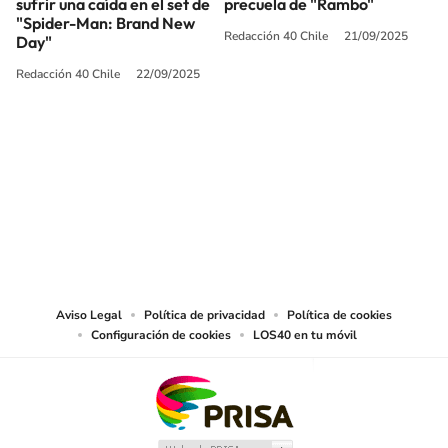
sufrir una caída en el set de
precuela de "Rambo"
"Spider-Man: Brand New
Redacción 40 Chile
21/09/2025
Day"
Redacción 40 Chile
22/09/2025
SIGUE A
LOS40 CHILE
© PRISA MEDIA CHILE S.A. Todos los derechos reservados.
PRISA MEDIA CHILE S.A. expresa su reserva de derechos en cuanto a la
reproducción y uso de las obras y servicios ofrecidos en este sitio web,
abarcando los medios de lectura mecánica o cualquier otro medio que se
juzgue adecuado para tal fin.
Aviso Legal
Política de privacidad
Política de cookies
Configuración de cookies
LOS40 en tu móvil