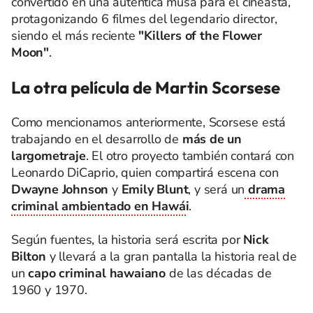
convertido en una auténtica musa para el cineasta,
protagonizando 6 filmes del legendario director,
siendo el más reciente
"Killers of the Flower
Moon"
.
La otra película de Martin Scorsese
Como mencionamos anteriormente, Scorsese está
trabajando en el desarrollo de
más de un
largometraje
. El otro proyecto también contará con
Leonardo DiCaprio, quien compartirá escena con
Dwayne Johnson
y
Emily Blunt
, y será un
drama
criminal ambientado en Hawá
i
.
Según fuentes, la historia será escrita por
Nick
Bilton
y llevará a la gran pantalla la historia real de
un
capo criminal hawaiano
de las décadas de
1960 y 1970.