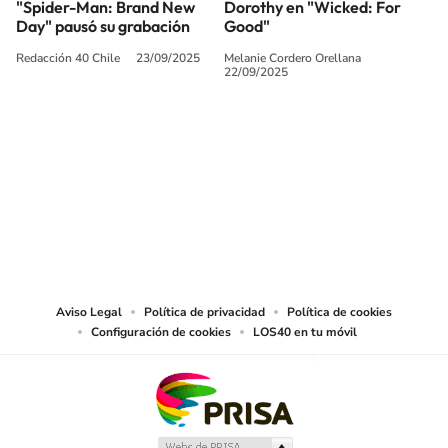
"Spider-Man: Brand New
Dorothy en "Wicked: For
Day" pausó su grabación
Good"
Redacción 40 Chile
23/09/2025
Melanie Cordero Orellana
22/09/2025
SIGUE A
LOS40 CHILE
© PRISA MEDIA CHILE S.A. Todos los derechos reservados.
PRISA MEDIA CHILE S.A. expresa su reserva de derechos en cuanto a la
reproducción y uso de las obras y servicios ofrecidos en este sitio web,
abarcando los medios de lectura mecánica o cualquier otro medio que se
juzgue adecuado para tal fin.
Aviso Legal
Política de privacidad
Política de cookies
Configuración de cookies
LOS40 en tu móvil