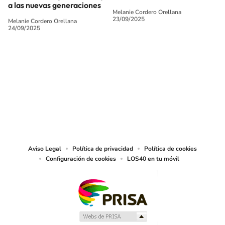
a las nuevas generaciones
Melanie Cordero Orellana
23/09/2025
Melanie Cordero Orellana
24/09/2025
SIGUE A
LOS40 CHILE
© PRISA MEDIA CHILE S.A. Todos los derechos reservados.
PRISA MEDIA CHILE S.A. expresa su reserva de derechos en cuanto a la
reproducción y uso de las obras y servicios ofrecidos en este sitio web,
abarcando los medios de lectura mecánica o cualquier otro medio que se
juzgue adecuado para tal fin.
Aviso Legal
Política de privacidad
Política de cookies
Configuración de cookies
LOS40 en tu móvil