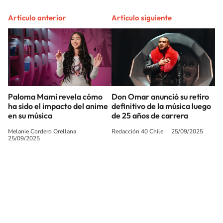
Artículo anterior
Artículo siguiente
Paloma Mami revela cómo
Don Omar anunció su retiro
ha sido el impacto del anime
definitivo de la música luego
en su música
de 25 años de carrera
Melanie Cordero Orellana
Redacción 40 Chile
25/09/2025
25/09/2025
SIGUE A
LOS40 CHILE
© PRISA MEDIA CHILE S.A. Todos los derechos reservados.
PRISA MEDIA CHILE S.A. expresa su reserva de derechos en cuanto a la
reproducción y uso de las obras y servicios ofrecidos en este sitio web,