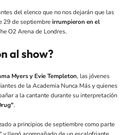
antes del elenco que no nos dejarán que las
te 29 de septiembre
irrumpieron en el
The O2 Arena de Londres.
on al show?
ma Myers y Evie Templeton
, las jóvenes
udiantes de la Academia Nunca Más y quienes
añar a la cantante durante su interpretación
Drug"
.
nzado a principios de septiembre como parte
" y llegó acompañado de un escalofriante