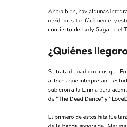
Ahora bien, hay algunas integr
olvidemos tan fácilmente, y es
concierto de Lady Gaga
en el 
¿Quiénes llegar
Se trata de nada menos que
Em
actrices que interpretan a est
subieron a la tarima para acomp
de
"
The Dead Dance
" y "Love
El primero de estos hits fue la
de la banda sonora de "Merlina