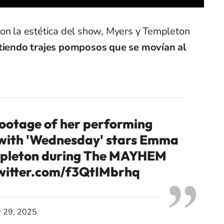
con la estética del show, Myers y Templeton
stiendo trajes pomposos que se movían al
ootage of her performing
with 'Wednesday' stars Emma
mpleton during The MAYHEM
twitter.com/f3QtIMbrhq
 29, 2025