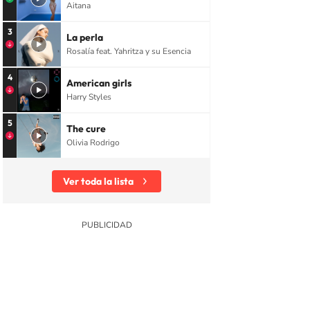
Aitana
3
La perla
Rosalía feat. Yahritza y su Esencia
4
American girls
Harry Styles
5
The cure
Olivia Rodrigo
Ver toda la lista