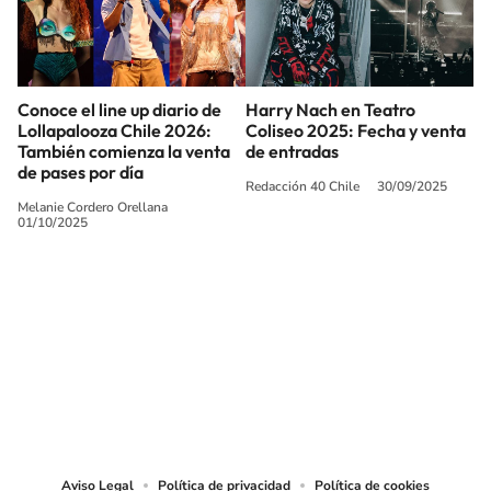
Conoce el line up diario de
Harry Nach en Teatro
Lollapalooza Chile 2026:
Coliseo 2025: Fecha y venta
También comienza la venta
de entradas
de pases por día
Redacción 40 Chile
30/09/2025
Melanie Cordero Orellana
01/10/2025
SIGUE A
LOS40 CHILE
© PRISA MEDIA CHILE S.A. Todos los derechos reservados.
PRISA MEDIA CHILE S.A. expresa su reserva de derechos en cuanto a la
reproducción y uso de las obras y servicios ofrecidos en este sitio web,
abarcando los medios de lectura mecánica o cualquier otro medio que se
juzgue adecuado para tal fin.
Aviso Legal
Política de privacidad
Política de cookies