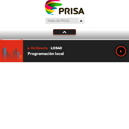
En Directo
LOS40
Programación local
Tu audio se ha acabado.
Te redirigiremos al directo.
5 "
DIRECTO
CANCELAR