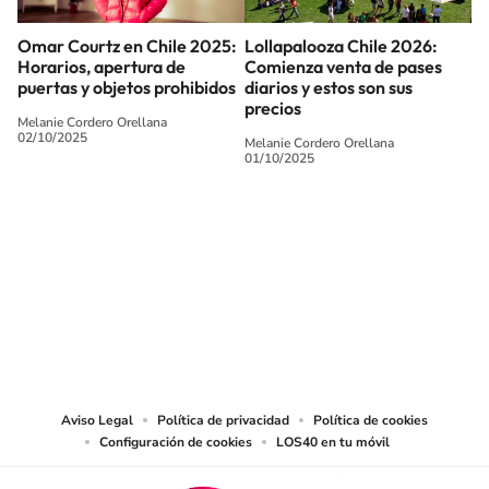
Omar Courtz en Chile 2025:
Lollapalooza Chile 2026:
Horarios, apertura de
Comienza venta de pases
puertas y objetos prohibidos
diarios y estos son sus
precios
Melanie Cordero Orellana
02/10/2025
Melanie Cordero Orellana
01/10/2025
SIGUE A
LOS40 CHILE
© PRISA MEDIA CHILE S.A. Todos los derechos reservados.
PRISA MEDIA CHILE S.A. expresa su reserva de derechos en cuanto a la
reproducción y uso de las obras y servicios ofrecidos en este sitio web,
abarcando los medios de lectura mecánica o cualquier otro medio que se
juzgue adecuado para tal fin.
Aviso Legal
Política de privacidad
Política de cookies
Configuración de cookies
LOS40 en tu móvil