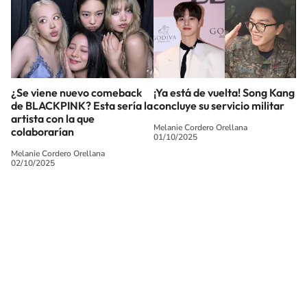
¿Se viene nuevo comeback
¡Ya está de vuelta! Song Kang
de BLACKPINK? Esta sería la
concluye su servicio militar
artista con la que
Melanie Cordero Orellana
colaborarían
01/10/2025
Melanie Cordero Orellana
02/10/2025
SIGUE A
LOS40 CHILE
© PRISA MEDIA CHILE S.A. Todos los derechos reservados.
PRISA MEDIA CHILE S.A. expresa su reserva de derechos en cuanto a la
reproducción y uso de las obras y servicios ofrecidos en este sitio web,
abarcando los medios de lectura mecánica o cualquier otro medio que se
juzgue adecuado para tal fin.