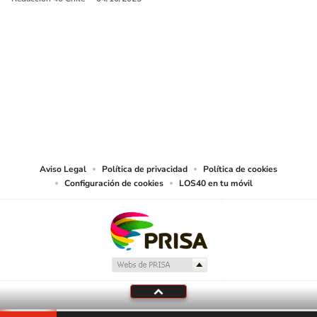
SIGUE A
LOS40 CHILE
© PRISA MEDIA CHILE S.A. Todos los derechos reservados.
PRISA MEDIA CHILE S.A. expresa su reserva de derechos en cuanto a la
reproducción y uso de las obras y servicios ofrecidos en este sitio web,
abarcando los medios de lectura mecánica o cualquier otro medio que se
juzgue adecuado para tal fin.
Aviso Legal
Política de privacidad
Política de cookies
Configuración de cookies
LOS40 en tu móvil