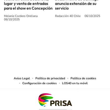
lugar y venta de entradas
anuncia extensión de su
para el show en Concepción
servicio
Melanie Cordero Orellana
Redacción 40 Chile
06/10/2025
06/10/2025
SIGUE A
LOS40 CHILE
© PRISA MEDIA CHILE S.A. Todos los derechos reservados.
PRISA MEDIA CHILE S.A. expresa su reserva de derechos en cuanto a la
reproducción y uso de las obras y servicios ofrecidos en este sitio web,
abarcando los medios de lectura mecánica o cualquier otro medio que se
juzgue adecuado para tal fin.
Aviso Legal
Política de privacidad
Política de cookies
Configuración de cookies
LOS40 en tu móvil