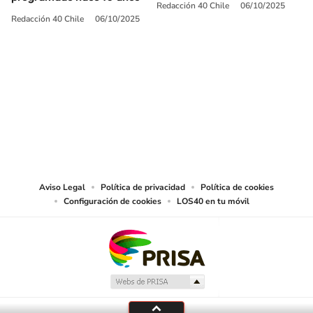
Redacción 40 Chile
06/10/2025
Redacción 40 Chile
06/10/2025
SIGUE A
LOS40 CHILE
© PRISA MEDIA CHILE S.A. Todos los derechos reservados.
PRISA MEDIA CHILE S.A. expresa su reserva de derechos en cuanto a la
reproducción y uso de las obras y servicios ofrecidos en este sitio web,
abarcando los medios de lectura mecánica o cualquier otro medio que se
juzgue adecuado para tal fin.
Aviso Legal
Política de privacidad
Política de cookies
Configuración de cookies
LOS40 en tu móvil