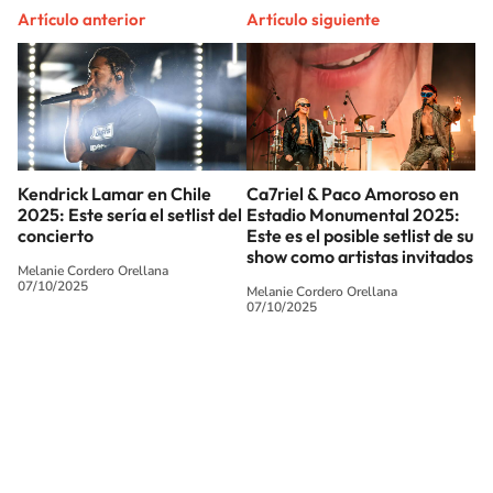
Artículo anterior
Artículo siguiente
Kendrick Lamar en Chile
Ca7riel & Paco Amoroso en
2025: Este sería el setlist del
Estadio Monumental 2025:
concierto
Este es el posible setlist de su
show como artistas invitados
Melanie Cordero Orellana
07/10/2025
Melanie Cordero Orellana
07/10/2025
SIGUE A
LOS40 CHILE
© PRISA MEDIA CHILE S.A. Todos los derechos reservados.
PRISA MEDIA CHILE S.A. expresa su reserva de derechos en cuanto a la
reproducción y uso de las obras y servicios ofrecidos en este sitio web,