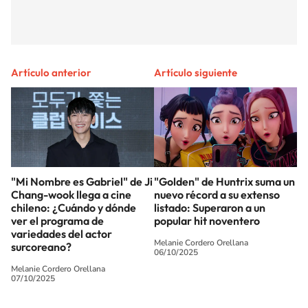
Artículo anterior
Artículo siguiente
"Mi Nombre es Gabriel" de Ji
"Golden" de Huntrix suma un
Chang-wook llega a cine
nuevo récord a su extenso
chileno: ¿Cuándo y dónde
listado: Superaron a un
ver el programa de
popular hit noventero
variedades del actor
Melanie Cordero Orellana
surcoreano?
06/10/2025
Melanie Cordero Orellana
07/10/2025
SIGUE A
LOS40 CHILE