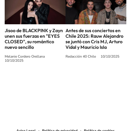
Jisoo de BLACKPINK y Zayn
Antes de sus conciertos en
unen sus fuerzas en "EYES
Chile 2025: Rauw Alejandro
CLOSED", su romántico
se juntó con Cris MJ, Arturo
nuevo sencillo
Vidal y Mauricio Isla
Melanie Cordero Orellana
Redacción 40 Chile
10/10/2025
10/10/2025
SIGUE A
LOS40 CHILE
© PRISA MEDIA CHILE S.A. Todos los derechos reservados.
PRISA MEDIA CHILE S.A. expresa su reserva de derechos en cuanto a la
reproducción y uso de las obras y servicios ofrecidos en este sitio web,
abarcando los medios de lectura mecánica o cualquier otro medio que se
juzgue adecuado para tal fin.
Aviso Legal
Política de privacidad
Política de cookies