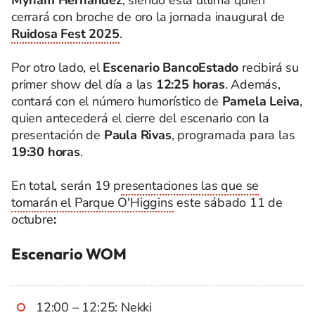
cerrará con broche de oro la jornada inaugural de
Ruidosa Fest 2025
.
Por otro lado, el
Escenario BancoEstado
recibirá su
primer show del día a las
12:25 horas
. Además,
contará con el número humorístico de
Pamela Leiva
,
quien antecederá el cierre del escenario con la
presentación de
Paula Rivas
, programada para las
19:30 horas
.
En total, serán 19 p
resentaciones las que se
tomarán el Parque O'Higgins
este sábado 11 de
octubre
:
Escenario WOM
12:00 – 12:25: Nekki