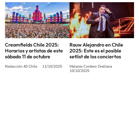
Creamfields Chile 2025:
Rauw Alejandro en Chile
Horarios y artistas de este
2025: Este es el posible
sábado 11 de octubre
setlist de los conciertos
Redacción 40 Chile
11/10/2025
Melanie Cordero Orellana
10/10/2025
SIGUE A
LOS40 CHILE
© PRISA MEDIA CHILE S.A. Todos los derechos reservados.
PRISA MEDIA CHILE S.A. expresa su reserva de derechos en cuanto a la
reproducción y uso de las obras y servicios ofrecidos en este sitio web,
abarcando los medios de lectura mecánica o cualquier otro medio que se
juzgue adecuado para tal fin.