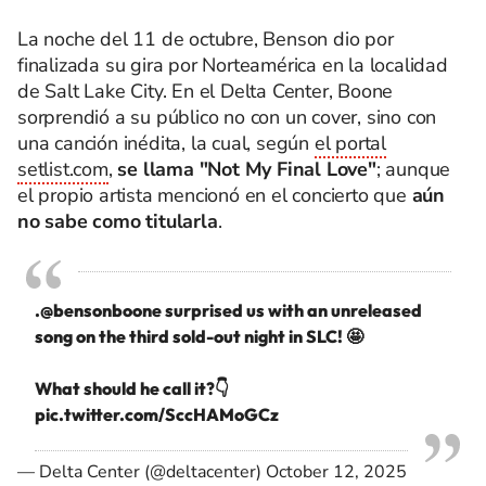
La noche del 11 de octubre, Benson dio por
finalizada su gira por Norteamérica en la localidad
de Salt Lake City. En el Delta Center, Boone
sorprendió a su público no con un cover, sino con
una canción inédita, la cual, según
el portal
setlist.com
,
se llama "Not My Final Love"
; aunque
el propio artista mencionó en el concierto que
aún
no sabe como titularla
.
.
@bensonboone
surprised us with an unreleased
song on the third sold-out night in SLC! 🤩
What should he call it?👇
pic.twitter.com/SccHAMoGCz
— Delta Center (@deltacenter)
October 12, 2025