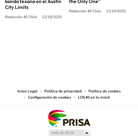
banda texana en el Austin
the Only One"
City Limits
Redacción 40 Chile
11/10/2025
Redacción 40 Chile
12/10/2025
SIGUE A
LOS40 CHILE
© PRISA MEDIA CHILE S.A. Todos los derechos reservados.
PRISA MEDIA CHILE S.A. expresa su reserva de derechos en cuanto a la
reproducción y uso de las obras y servicios ofrecidos en este sitio web,
abarcando los medios de lectura mecánica o cualquier otro medio que se
juzgue adecuado para tal fin.
Aviso Legal
Política de privacidad
Política de cookies
Configuración de cookies
LOS40 en tu móvil