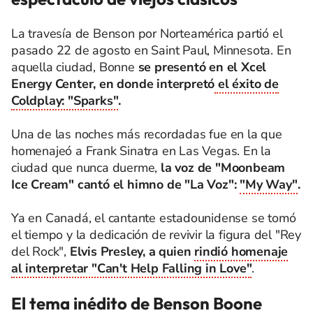
La travesía de Benson por Norteamérica partió el
pasado 22 de agosto en Saint Paul, Minnesota. En
aquella ciudad, Bonne
se presentó en el
Xcel
Energy Center, en donde interpretó
el éxito de
Coldplay: "Sparks"
.
Una de las noches más recordadas fue en la que
homenajeó a Frank Sinatra en Las Vegas. En la
ciudad que nunca duerme,
la voz de "Moonbeam
Ice Cream" cantó el himno de "La Voz":
"My Way"
.
Ya en Canadá, el cantante estadounidense se tomó
el tiempo y la dedicación de revivir la figura del "Rey
del Rock",
Elvis Presley, a quien
rindió homenaje
al interpretar "Can't Help Falling in Love"
.
El tema inédito de Benson Boone