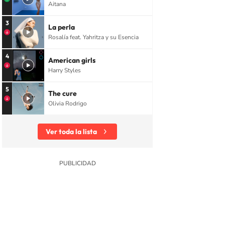
Aitana
3
La perla
Rosalía feat. Yahritza y su Esencia
4
American girls
Harry Styles
5
The cure
Olivia Rodrigo
Ver toda la lista