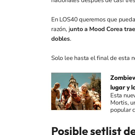
nacionales después de casi tre
En LOS40 queremos que puedas f
razón, j
unto a Mood Corea trae
dobles
.
Solo lee hasta el final de esta 
Zombiewa
lugar y 
Esta nuev
Mortis, u
popular c
Posible setlist d