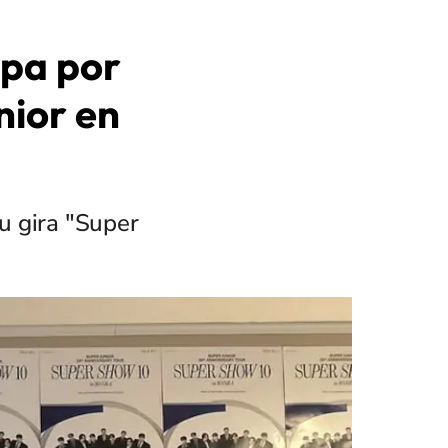
pa por
nior en
su gira "Super