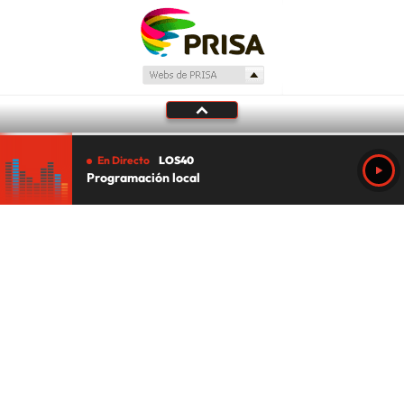
En Directo
LOS40
Programación local
Tu audio se ha acabado.
Te redirigiremos al directo.
5 "
DIRECTO
CANCELAR