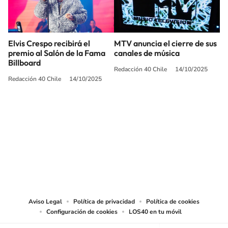
Elvis Crespo recibirá el
MTV anuncia el cierre de sus
premio al Salón de la Fama
canales de música
Billboard
Redacción 40 Chile
14/10/2025
Redacción 40 Chile
14/10/2025
SIGUE A
LOS40 CHILE
© PRISA MEDIA CHILE S.A. Todos los derechos reservados.
PRISA MEDIA CHILE S.A. expresa su reserva de derechos en cuanto a la
reproducción y uso de las obras y servicios ofrecidos en este sitio web,
abarcando los medios de lectura mecánica o cualquier otro medio que se
juzgue adecuado para tal fin.
Aviso Legal
Política de privacidad
Política de cookies
Configuración de cookies
LOS40 en tu móvil