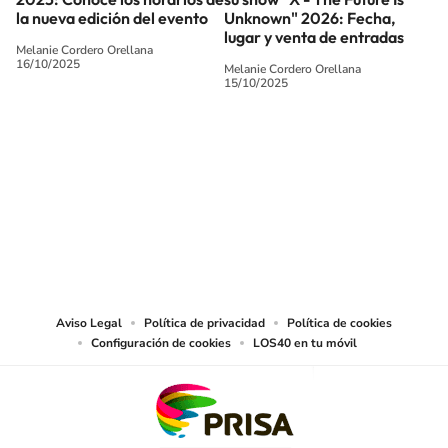
la nueva edición del evento
Unknown" 2026: Fecha,
lugar y venta de entradas
Melanie Cordero Orellana
16/10/2025
Melanie Cordero Orellana
15/10/2025
SIGUE A
LOS40 CHILE
© PRISA MEDIA CHILE S.A. Todos los derechos reservados.
PRISA MEDIA CHILE S.A. expresa su reserva de derechos en cuanto a la
reproducción y uso de las obras y servicios ofrecidos en este sitio web,
abarcando los medios de lectura mecánica o cualquier otro medio que se
juzgue adecuado para tal fin.
Aviso Legal
Política de privacidad
Política de cookies
Configuración de cookies
LOS40 en tu móvil