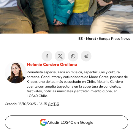
ES - Morat
/
Europa Press News
Melanie Cordero Orellana
Periodista especializada en música, espectáculos y cultura
coreana. Conductora y cofundadora de Mood Corea, podcast de
K-pop, uno de los más escuchado en Chile. Melanie Cordero
cuenta con amplia trayectoria en la cobertura de conciertos,
festivales, noticias musicales y entretenimiento global en
LOS40 Chile.
Creada:
15/10/2025 - 16:25
GMT-3
Añadir LOS40 en Google