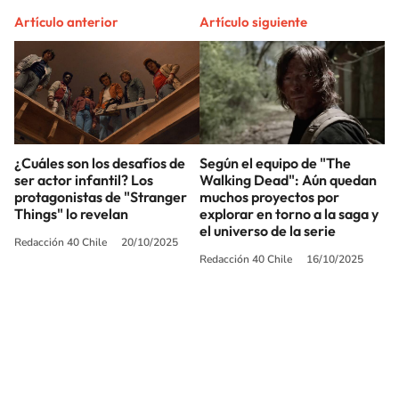
Artículo anterior
Artículo siguiente
¿Cuáles son los desafíos de
Según el equipo de "The
ser actor infantil? Los
Walking Dead": Aún quedan
protagonistas de "Stranger
muchos proyectos por
Things" lo revelan
explorar en torno a la saga y
el universo de la serie
Redacción 40 Chile
20/10/2025
Redacción 40 Chile
16/10/2025
SIGUE A
LOS40 CHILE
© PRISA MEDIA CHILE S.A. Todos los derechos reservados.
PRISA MEDIA CHILE S.A. expresa su reserva de derechos en cuanto a la