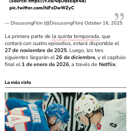
(Source:
https://t.co/4qOdsEqR4d
)
pic.twitter.com/hiFsDwWZyC
— DiscussingFilm (@DiscussingFilm)
October 16, 2025
La primera parte de
la quinta temporada
, que
contará con cuatro episodios, estará disponible el
27 de noviembre de 2025
. Luego, los tres
siguientes llegarán el
26 de diciembre
, y el capítulo
final el
1 de enero de 2026
, a través de
Netflix
.
Lo más visto