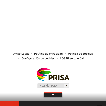
SIGUE A
LOS40 CHILE
© PRISA MEDIA CHILE S.A. Todos los derechos reservados.
PRISA MEDIA CHILE S.A. expresa su reserva de derechos en cuanto a la
reproducción y uso de las obras y servicios ofrecidos en este sitio web,
abarcando los medios de lectura mecánica o cualquier otro medio que se
juzgue adecuado para tal fin.
Aviso Legal
Política de privacidad
Política de cookies
Configuración de cookies
LOS40 en tu móvil