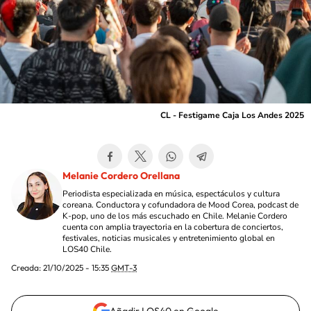
CL - Festigame Caja Los Andes 2025
Melanie Cordero Orellana
Periodista especializada en música, espectáculos y cultura
coreana. Conductora y cofundadora de Mood Corea, podcast de
K-pop, uno de los más escuchado en Chile. Melanie Cordero
cuenta con amplia trayectoria en la cobertura de conciertos,
festivales, noticias musicales y entretenimiento global en
LOS40 Chile.
Creada:
21/10/2025 - 15:35
GMT-3