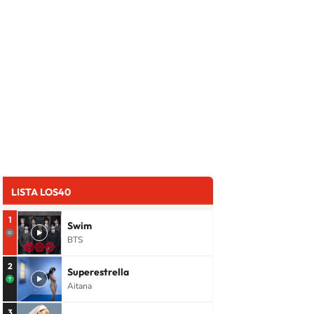
LISTA LOS40
1
Swim
BTS
2
Superestrella
Aitana
3