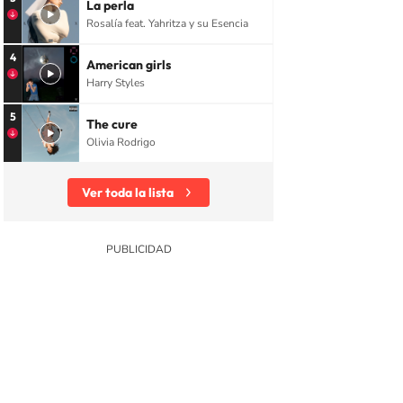
La perla
Rosalía feat. Yahritza y su Esencia
4
American girls
Harry Styles
5
The cure
Olivia Rodrigo
Ver toda la lista