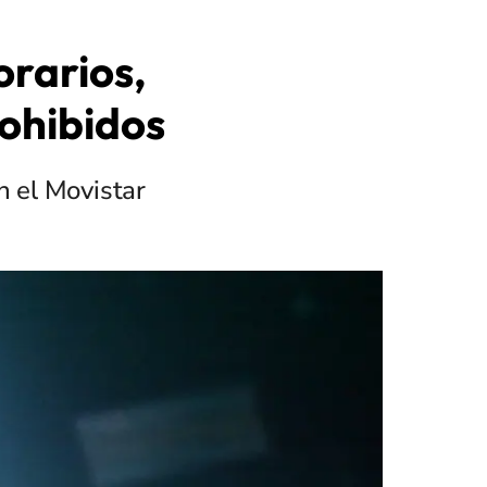
orarios,
rohibidos
n el Movistar