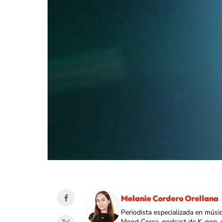
Melanie Cordero Orellana
Periodista especializada en músi
Mood Corea, podcast de K-pop, 