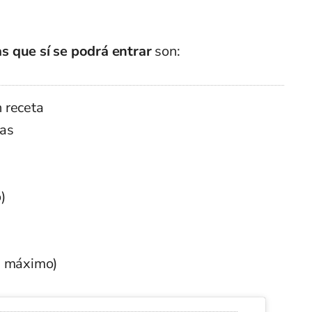
as que sí se podrá entrar
son:
 receta
nas
)
h máximo)