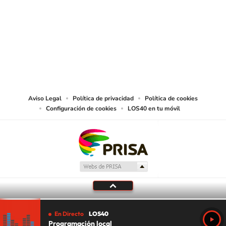
© PRISA MEDIA CHILE S.A. Todos los derechos reservados.
PRISA MEDIA CHILE S.A. expresa su reserva de derechos en cuanto a la
reproducción y uso de las obras y servicios ofrecidos en este sitio web,
abarcando los medios de lectura mecánica o cualquier otro medio que se
juzgue adecuado para tal fin.
Aviso Legal
Política de privacidad
Política de cookies
Configuración de cookies
LOS40 en tu móvil
En Directo
LOS40
Programación local