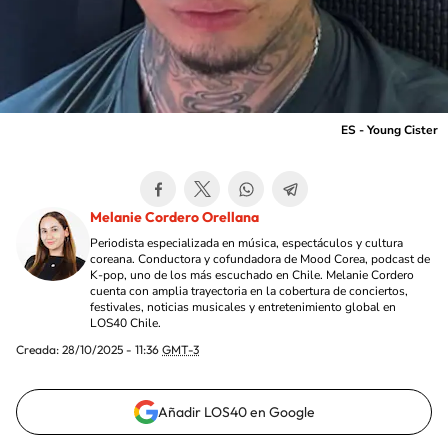
ES - Young Cister
Melanie Cordero Orellana
Periodista especializada en música, espectáculos y cultura
coreana. Conductora y cofundadora de Mood Corea, podcast de
K-pop, uno de los más escuchado en Chile. Melanie Cordero
cuenta con amplia trayectoria en la cobertura de conciertos,
festivales, noticias musicales y entretenimiento global en
LOS40 Chile.
Creada:
28/10/2025 - 11:36
GMT-3
Añadir LOS40 en Google