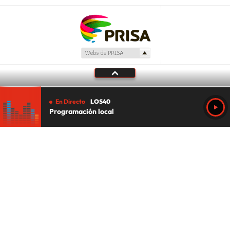
En Directo
LOS40
Programación local
Tu audio se ha acabado.
Te redirigiremos al directo.
5 "
DIRECTO
CANCELAR