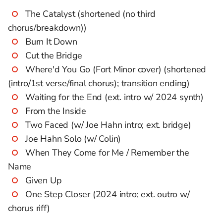
The Catalyst (shortened (no third
chorus/breakdown))
Burn It Down
Cut the Bridge
Where'd You Go (Fort Minor cover) (shortened
(intro/1st verse/final chorus); transition ending)
Waiting for the End (ext. intro w/ 2024 synth)
From the Inside
Two Faced (w/ Joe Hahn intro; ext. bridge)
Joe Hahn Solo (w/ Colin)
When They Come for Me / Remember the
Name
Given Up
One Step Closer (2024 intro; ext. outro w/
chorus riff)