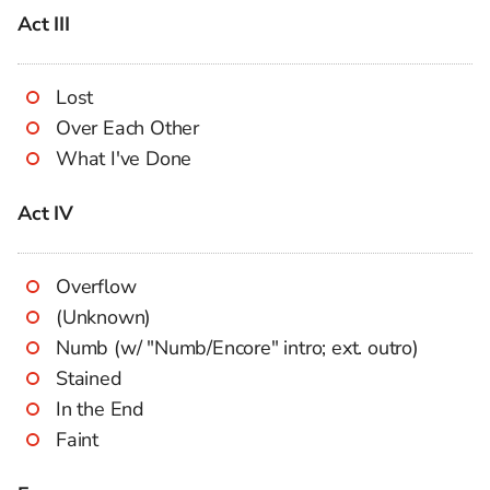
Act III
Lost
Over Each Other
What I've Done
Act IV
Overflow
(Unknown)
Numb (w/ "Numb/Encore" intro; ext. outro)
Stained
In the End
Faint