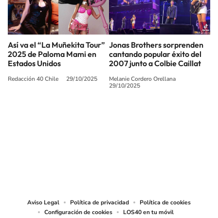
Así va el “La Muñekita Tour”
Jonas Brothers sorprenden
2025 de Paloma Mami en
cantando popular éxito del
Estados Unidos
2007 junto a Colbie Caillat
Redacción 40 Chile
29/10/2025
Melanie Cordero Orellana
29/10/2025
SIGUE A
LOS40 CHILE
© PRISA MEDIA CHILE S.A. Todos los derechos reservados.
PRISA MEDIA CHILE S.A. expresa su reserva de derechos en cuanto a la
reproducción y uso de las obras y servicios ofrecidos en este sitio web,
abarcando los medios de lectura mecánica o cualquier otro medio que se
juzgue adecuado para tal fin.
Aviso Legal
Política de privacidad
Política de cookies
Configuración de cookies
LOS40 en tu móvil