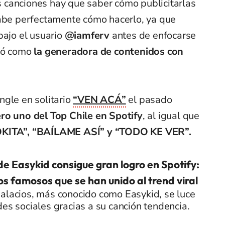
as canciones hay que saber cómo publicitarlas
sabe perfectamente cómo hacerlo, ya que
bajo el usuario
@iamferv
antes de enfocarse
onó como
la generadora de contenidos con
gle en solitario
“VEN ACÁ”
el pasado
o uno del Top Chile en Spotify
, al igual que
KITA”, “BAÍLAME ASÍ” y “TODO KE VER”.
de Easykid consigue gran logro en Spotify:
os famosos que se han unido al trend viral
alacios, más conocido como Easykid, se luce
des sociales gracias a su canción tendencia.