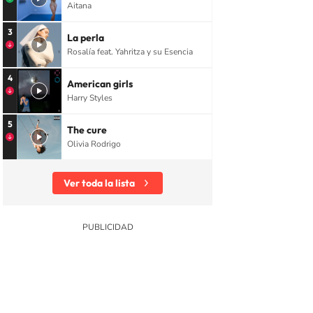
Aitana
3
La perla
Rosalía feat. Yahritza y su Esencia
4
American girls
Harry Styles
5
The cure
Olivia Rodrigo
Ver toda la lista