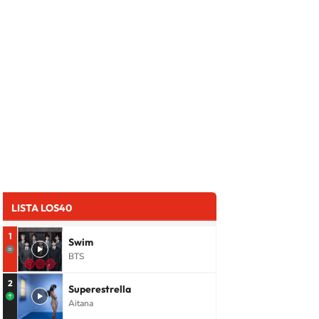
LISTA LOS40
1
Swim
BTS
2
Superestrella
Aitana