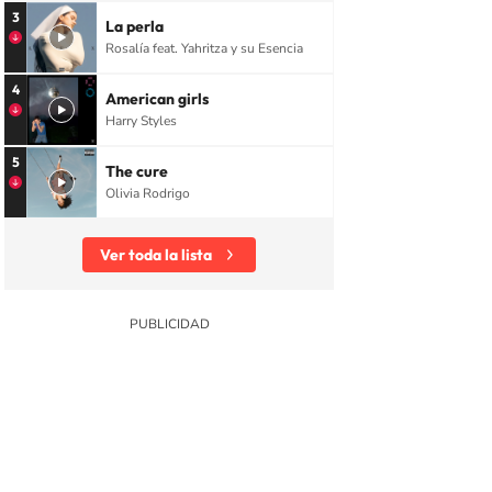
3
La perla
Rosalía feat. Yahritza y su Esencia
4
American girls
Harry Styles
5
The cure
Olivia Rodrigo
Ver toda la lista