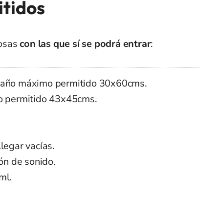
tidos
cosas
con las que sí se podrá entrar
:
ño máximo permitido 30x60cms.
permitido 43x45cms.
egar vacías.
n de sonido.
ml.