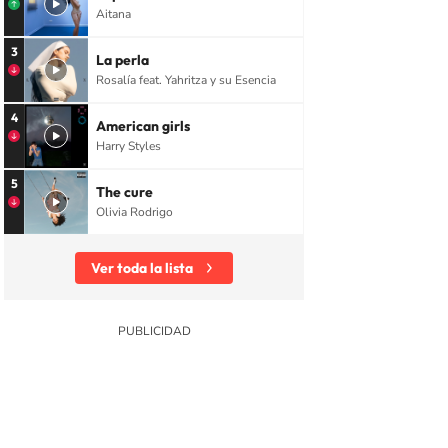
Aitana
3
La perla
Rosalía feat. Yahritza y su Esencia
4
American girls
Harry Styles
5
The cure
Olivia Rodrigo
Ver toda la lista