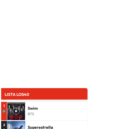
LISTA LOS40
1
Swim
BTS
2
Superestrella