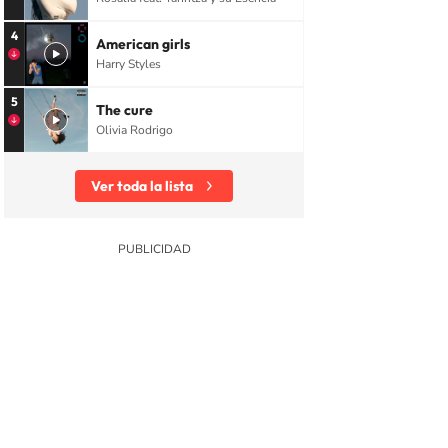
4
American girls
Harry Styles
5
The cure
Olivia Rodrigo
Ver toda la lista