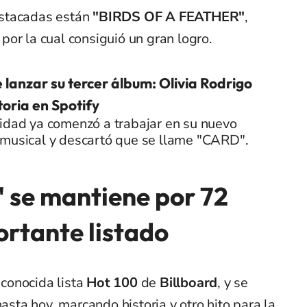
estacadas están
"BIRDS OF A FEATHER"
,
por la cual consiguió un gran logro.
 lanzar su tercer álbum: Olivia Rodrigo
toria en Spotify
idad ya comenzó a trabajar en su nuevo
 musical y descartó que se llame "CARD".
e mantiene por 72
rtante listado
econocida lista
Hot 100
de
Billboard
, y se
asta hoy, marcando historia y otro hito para la