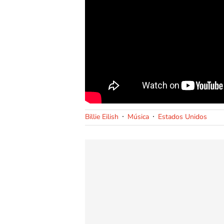
Billie Eilish
Música
Estados Unidos