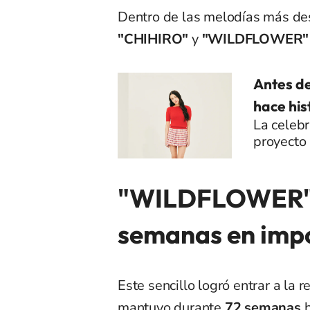
Dentro de las melodías más d
"CHIHIRO"
y
"WILDFLOWER"
Antes de
hace his
La celebr
proyecto
"WILDFLOWER" s
semanas en impo
Este sencillo logró entrar a la r
mantuvo durante
72 semanas
h