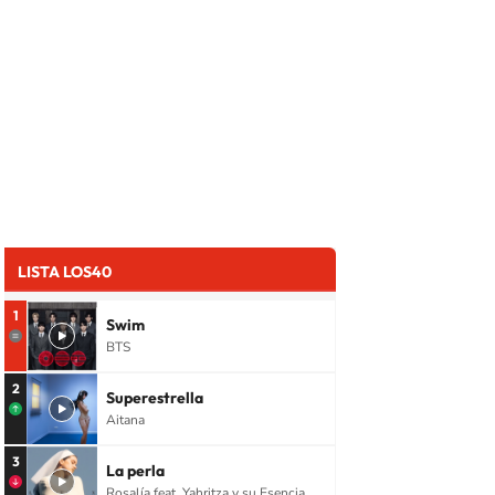
LISTA LOS40
1
Swim
BTS
2
Superestrella
Aitana
3
La perla
Rosalía feat. Yahritza y su Esencia