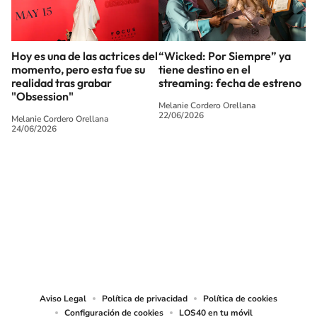
Hoy es una de las actrices del
“Wicked: Por Siempre” ya
momento, pero esta fue su
tiene destino en el
realidad tras grabar
streaming: fecha de estreno
"Obsession"
Melanie Cordero Orellana
22/06/2026
Melanie Cordero Orellana
24/06/2026
SIGUE A
LOS40 CHILE
© PRISA MEDIA CHILE S.A. Todos los derechos reservados.
PRISA MEDIA CHILE S.A. expresa su reserva de derechos en cuanto a la
reproducción y uso de las obras y servicios ofrecidos en este sitio web,
abarcando los medios de lectura mecánica o cualquier otro medio que se
juzgue adecuado para tal fin.
Aviso Legal
Política de privacidad
Política de cookies
Configuración de cookies
LOS40 en tu móvil