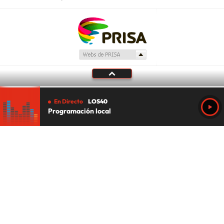
En Directo
LOS40
Programación local
Tu audio se ha acabado.
Te redirigiremos al directo.
5 "
DIRECTO
CANCELAR