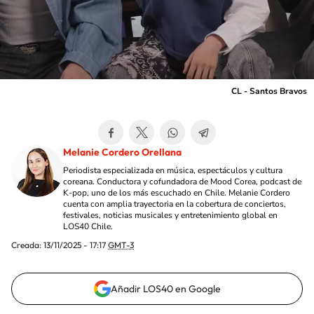
CL - Santos Bravos
Melanie Cordero Orellana
Periodista especializada en música, espectáculos y cultura
coreana. Conductora y cofundadora de Mood Corea, podcast de
K-pop, uno de los más escuchado en Chile. Melanie Cordero
cuenta con amplia trayectoria en la cobertura de conciertos,
festivales, noticias musicales y entretenimiento global en
LOS40 Chile.
Creada:
13/11/2025 - 17:17
GMT-3
Añadir LOS40 en Google