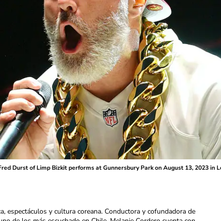
Durst of Limp Bizkit performs at Gunnersbury Park on August 13, 2023 in Lo
ca, espectáculos y cultura coreana. Conductora y cofundadora de
uno de los más escuchado en Chile. Melanie Cordero cuenta con