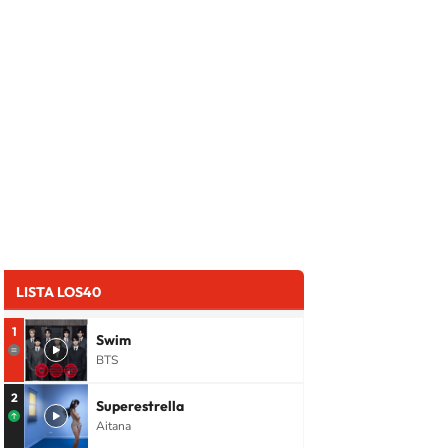
LISTA LOS40
1
Swim
BTS
2
Superestrella
Aitana