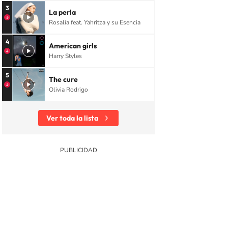
3
La perla
Rosalía feat. Yahritza y su Esencia
4
American girls
Harry Styles
5
The cure
Olivia Rodrigo
Ver toda la lista