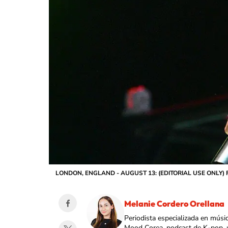
LONDON, ENGLAND - AUGUST 13: (EDITORIAL USE ONLY) Fred 
Melanie Cordero Orellana
Periodista especializada en músi
Mood Corea, podcast de K-pop, 