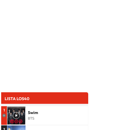
LISTA LOS40
1
Swim
BTS
2