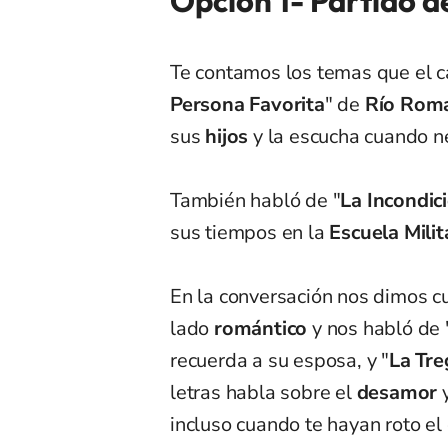
Opción 1- Partido d
Te contamos los temas que el c
Persona Favorita
" de
Río Rom
sus
hijos
y la escucha cuando n
También habló de
"
La Incondic
sus tiempos en la
Escuela Milit
En la conversación nos dimos c
lado
romántico
y nos habló de 
recuerda a su esposa, y "
La Tr
letras habla sobre el
desamor
incluso cuando te hayan roto el