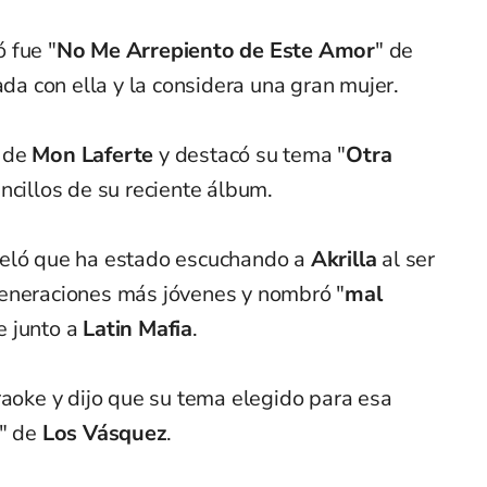
 fue "
No Me Arrepiento de Este Amor
"
de
ada con ella y la considera una gran mujer.
 de
Mon Laferte
y destacó su tema "
Otra
encillos de su reciente álbum.
veló que ha estado escuchando a
Akrilla
al ser
generaciones más jóvenes y nombró "
mal
e junto a
Latin Mafia
.
raoke y dijo que su tema elegido para esa
" de
Los Vásquez
.