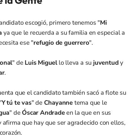
e la Gente
andidato escogió, primero tenemos "
Mi
a
ya que le recuerda a su familia en especial a
ecesita ese "
refugio de guerrero
".
ional
"
de
Luis Miguel
lo lleva a su
juventud
y
ar
.
uenta que el candidato también sacó a flote su
"
Y tú te vas
"
de
Chayanne
tema que le
egua
"
de
Óscar Andrade
en la que en sus
y afirma que hay que ser agradecido con ellos,
 corazón.