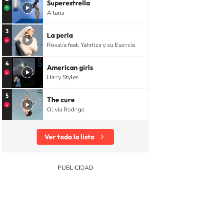
Superestrella
Aitana
3
La perla
Rosalía feat. Yahritza y su Esencia
4
American girls
Harry Styles
5
The cure
Olivia Rodrigo
Ver toda la lista