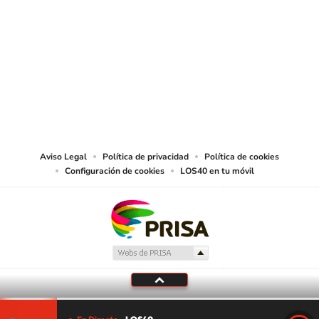
SIGUE A
LOS40 CHILE
© PRISA MEDIA CHILE S.A. Todos los derechos reservados.
PRISA MEDIA CHILE S.A. expresa su reserva de derechos en cuanto a la
reproducción y uso de las obras y servicios ofrecidos en este sitio web,
abarcando los medios de lectura mecánica o cualquier otro medio que se
juzgue adecuado para tal fin.
Aviso Legal
Política de privacidad
Política de cookies
Configuración de cookies
LOS40 en tu móvil