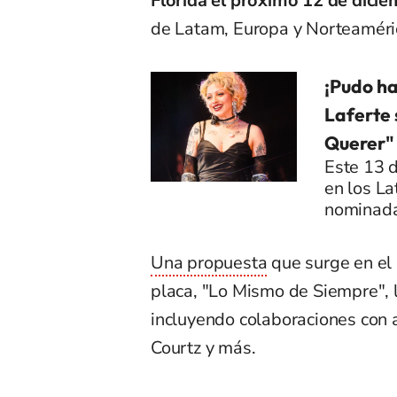
Florida
el próximo 12 de dicie
de Latam, Europa y Norteaméri
¡Pudo ha
Laferte 
Querer" 
Este 13 d
en los L
nominada
Una propuesta
que surge en el
placa, "Lo Mismo de Siempre", 
incluyendo colaboraciones con 
Courtz y más.