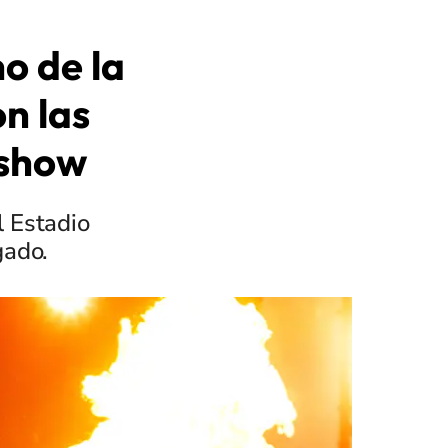
o de la
n las
 show
l Estadio
gado.