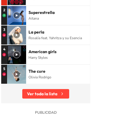
2
Superestrella
Aitana
3
La perla
Rosalía feat. Yahritza y su Esencia
4
American girls
Harry Styles
5
The cure
Olivia Rodrigo
Ver toda la lista