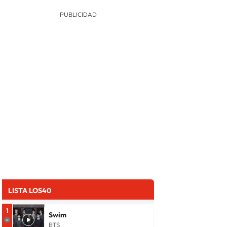
LISTA LOS40
1
Swim
BTS