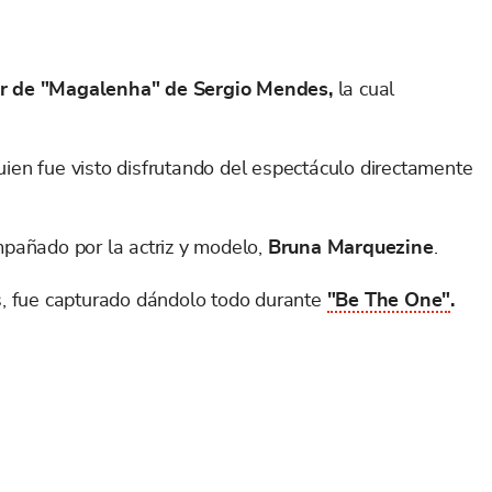
r de
"Magalenha" de Sergio Mendes,
la cual
uien fue visto disfrutando del espectáculo directamente
mpañado por la actriz y modelo,
Bruna Marquezine
.
más, fue capturado dándolo todo durante
"Be The One"
.