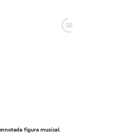
Ad
onnotada figura musical
.