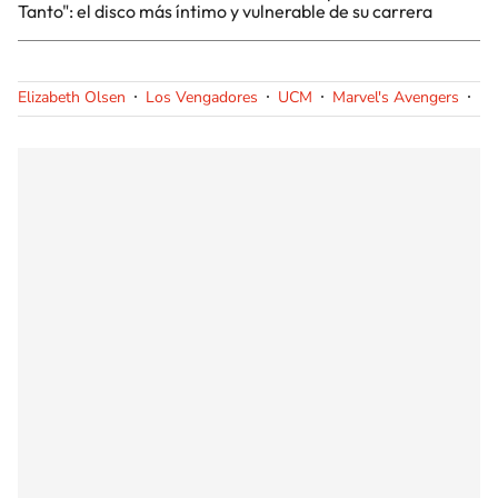
Tanto": el disco más íntimo y vulnerable de su carrera
Elizabeth Olsen
Los Vengadores
UCM
Marvel's Avengers
Ma