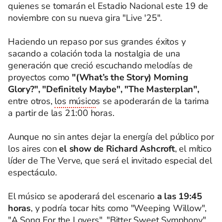
quienes se tomarán el Estadio Nacional este 19 de
noviembre con su nueva gira "Live '25".
Haciendo un repaso por sus grandes éxitos y
sacando a colación toda la nostalgia de una
generación que creció escuchando melodías de
proyectos como
"(What’s the Story) Morning
Glory?", "Definitely Maybe", "The Masterplan",
entre otros,
los músico
s se apoderarán de la tarima
a partir de las 21:00 horas.
Aunque no sin antes dejar la energía del público por
los aires con
el show de Richard Ashcroft
, el mítico
líder de The Verve, que será el invitado especial del
espectáculo.
El músico se apoderará del escenario
a las 19:45
horas
, y podría tocar hits como "Weeping Willow",
"A Song For the Lovers", "Bitter Sweet Symphony",