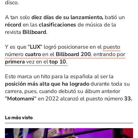
disco.
A tan solo
diez días de su lanzamiento,
batió un
récord
en las
clasificaciones
de música de la
revista
Billboard
.
Y es que "
LUX
" logró posicionarse en el
puesto
número
cuatro
en el
Billboard 200
, entrando por
primera
vez en el
top 10
.
Esto marca un hito para la española al ser la
posición más alta que ha logrado
durante toda su
carrera, pues, cuando debutó su álbum anterior
"
Motomami
" en 2022 alcanzó el puesto número
33.
Lo más visto