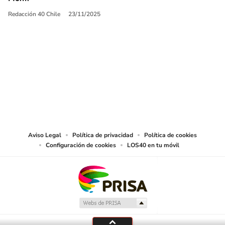
Redacción 40 Chile
23/11/2025
SIGUE A
LOS40 CHILE
© PRISA MEDIA CHILE S.A. Todos los derechos reservados.
PRISA MEDIA CHILE S.A. expresa su reserva de derechos en cuanto a la
reproducción y uso de las obras y servicios ofrecidos en este sitio web,
abarcando los medios de lectura mecánica o cualquier otro medio que se
juzgue adecuado para tal fin.
Aviso Legal
Política de privacidad
Política de cookies
Configuración de cookies
LOS40 en tu móvil