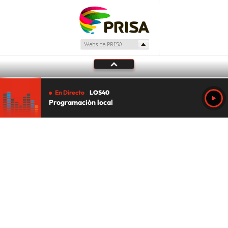
En Directo
LOS40
Programación local
Tu audio se ha acabado.
Te redirigiremos al directo.
5 "
DIRECTO
CANCELAR