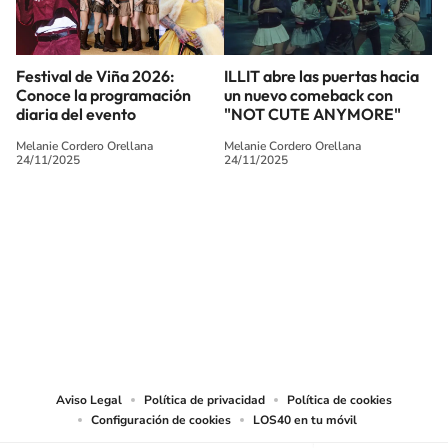
Festival de Viña 2026:
ILLIT abre las puertas hacia
Conoce la programación
un nuevo comeback con
diaria del evento
"NOT CUTE ANYMORE"
Melanie Cordero Orellana
Melanie Cordero Orellana
24/11/2025
24/11/2025
SIGUE A
LOS40 CHILE
© PRISA MEDIA CHILE S.A. Todos los derechos reservados.
PRISA MEDIA CHILE S.A. expresa su reserva de derechos en cuanto a la
reproducción y uso de las obras y servicios ofrecidos en este sitio web,
abarcando los medios de lectura mecánica o cualquier otro medio que se
juzgue adecuado para tal fin.
Aviso Legal
Política de privacidad
Política de cookies
Configuración de cookies
LOS40 en tu móvil