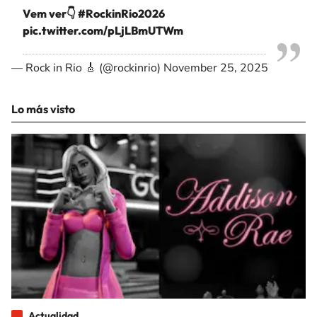
Vem ver👇
#RockinRio2026
pic.twitter.com/pLjLBmUTWm
— Rock in Rio 🎸 (@rockinrio)
November 25, 2025
Lo más visto
Actualidad