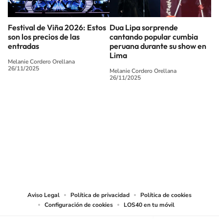
Festival de Viña 2026: Estos
Dua Lipa sorprende
son los precios de las
cantando popular cumbia
entradas
peruana durante su show en
Lima
Melanie Cordero Orellana
26/11/2025
Melanie Cordero Orellana
26/11/2025
SIGUE A
LOS40 CHILE
© PRISA MEDIA CHILE S.A. Todos los derechos reservados.
PRISA MEDIA CHILE S.A. expresa su reserva de derechos en cuanto a la
reproducción y uso de las obras y servicios ofrecidos en este sitio web,
abarcando los medios de lectura mecánica o cualquier otro medio que se
juzgue adecuado para tal fin.
Aviso Legal
Política de privacidad
Política de cookies
Configuración de cookies
LOS40 en tu móvil