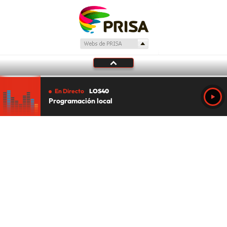
En Directo
LOS40
Programación local
Tu audio se ha acabado.
Te redirigiremos al directo.
5 "
DIRECTO
CANCELAR