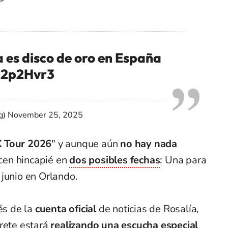
a es disco de oro en España
582p2Hvr3
g)
November 25, 2025
 Tour 2026
" y aunque aún
no hay nada
cen hincapié en
dos posibles fechas
: Una para
junio en Orlando.
és de la
cuenta oficial
de noticias de Rosalía,
prete estará
realizando una escucha especial