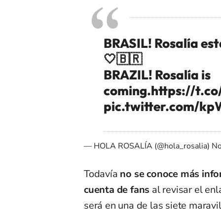
BRASIL! Rosalía es
🤍🇧🇷
BRAZIL! Rosalía is
coming.
https://t.
pic.twitter.com/k
— HOLA ROSALÍA (@hola_rosalia)
No
Todavía
no se conoce más inf
cuenta de fans
al revisar el en
será en una de las siete maravi