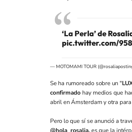
‘La Perla’ de Rosalí
pic.twitter.com/9
— MOTOMAMI TOUR (@rosaliapostin
Se ha rumoreado sobre un "
LUX
confirmado
hay medios que ha
abril en Ámsterdam y otra para 
Pero lo que sí se anunció
a trav
@hola_rosalia
,
es que la intér