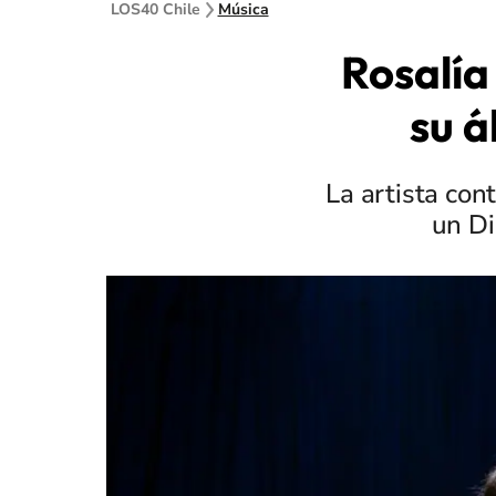
LOS40 Chile
Música
Rosalía
su á
La artista co
un Di