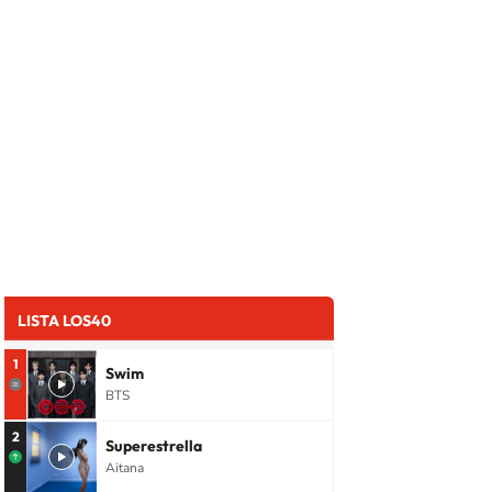
LISTA LOS40
1
Swim
BTS
2
Superestrella
Aitana