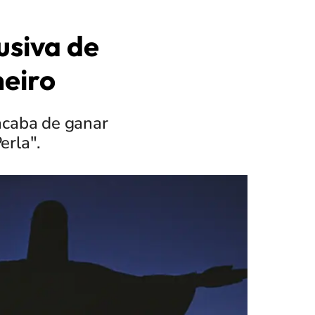
usiva de
neiro
acaba de ganar
erla".