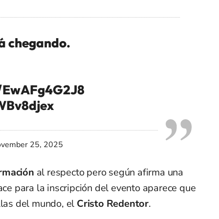
tá chegando.
co/EwAFg4G2J8
pWBv8djex
vember 25, 2025
ormación
al respecto pero según afirma una
lace para la inscripción del evento aparece que
llas del mundo, el
Cristo Redentor
.