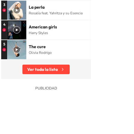
3
La perla
Rosalía feat. Yahritza y su Esencia
4
American girls
Harry Styles
5
The cure
Olivia Rodrigo
Ver toda la lista