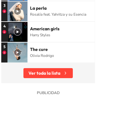
3
La perla
Rosalía feat. Yahritza y su Esencia
4
American girls
Harry Styles
5
The cure
Olivia Rodrigo
Ver toda la lista