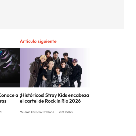
Artículo siguiente
Conoce a
¡Históricos! Stray Kids encabeza
ras
el cartel de Rock In Rio 2026
25
Melanie Cordero Orellana
26/11/2025
SIGUE A
LOS40 CHILE