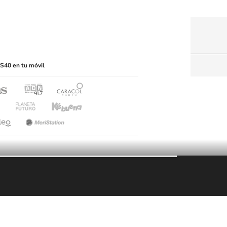
itio web, abarcando los medios de lectura mecánica
S40 en tu móvil