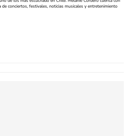
uno de los más escuchado en Chile. Melanie Cordero cuenta con
a de conciertos, festivales, noticias musicales y entretenimiento