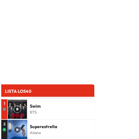
LISTA LOS40
1
Swim
BTS
2
Superestrella
Aitana