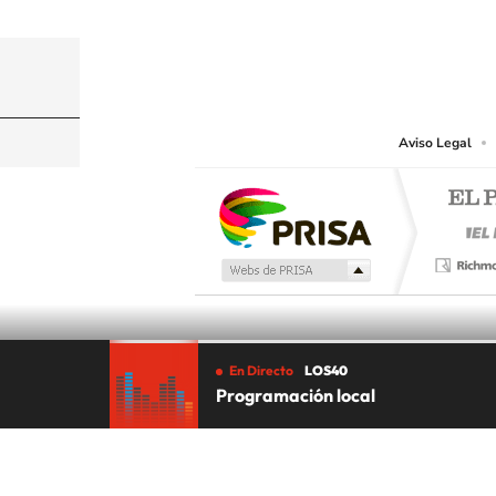
© PRISA MEDIA CHILE S.A. Todos los derechos r
PRISA MEDIA CHILE S.A. expresa su reserva de dere
o cualquier otro medio que se juzgue adecuado para 
Aviso Legal
En Directo
LOS40
Programación local