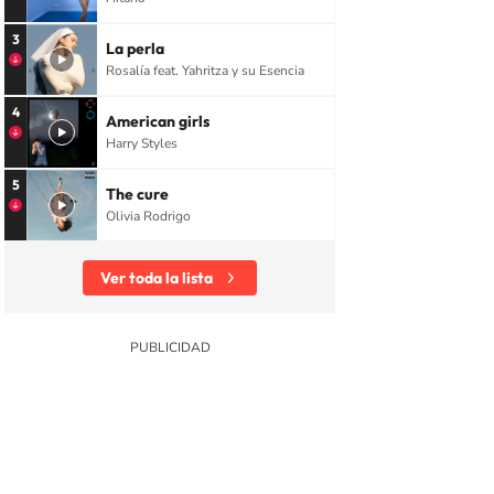
3
La perla
Rosalía feat. Yahritza y su Esencia
4
American girls
Harry Styles
5
The cure
Olivia Rodrigo
Ver toda la lista