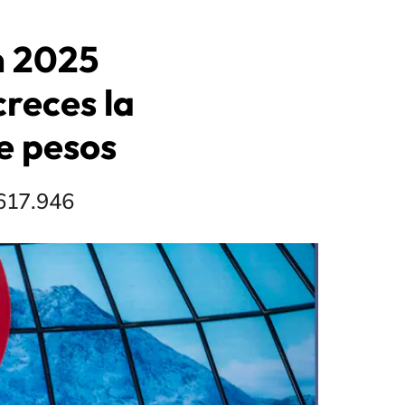
n 2025
creces la
de pesos
.617.946