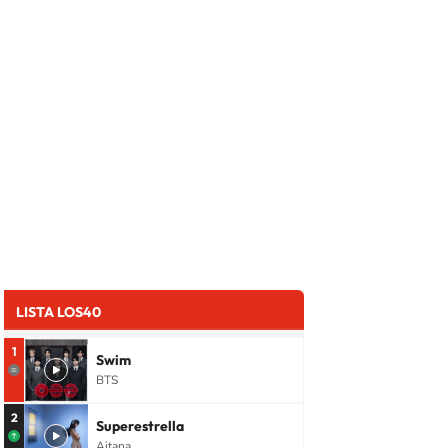
LISTA LOS40
1
Swim
BTS
2
Superestrella
Aitana