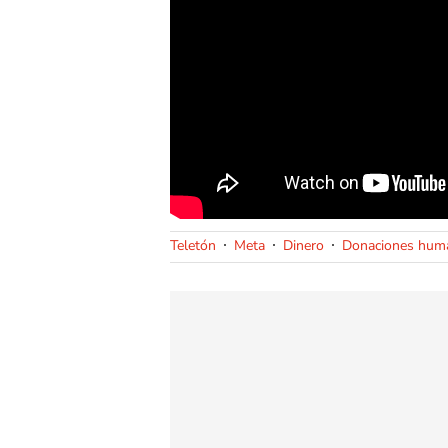
Teletón
Meta
Dinero
Donaciones huma