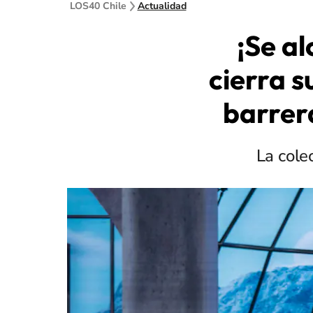
LOS40 Chile
Actualidad
¡Se a
cierra s
barrera
La cole