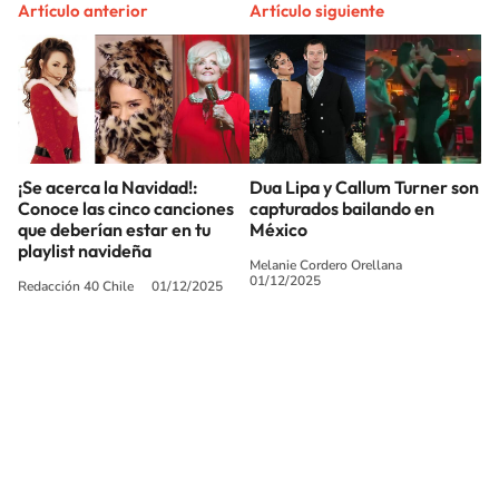
Artículo anterior
Artículo siguiente
¡Se acerca la Navidad!:
Dua Lipa y Callum Turner son
Conoce las cinco canciones
capturados bailando en
que deberían estar en tu
México
playlist navideña
Melanie Cordero Orellana
01/12/2025
Redacción 40 Chile
01/12/2025
SIGUE A
LOS40 CHILE
© PRISA MEDIA CHILE S.A. Todos los derechos reservados.
PRISA MEDIA CHILE S.A. expresa su reserva de derechos en cuanto a la
reproducción y uso de las obras y servicios ofrecidos en este sitio web,
abarcando los medios de lectura mecánica o cualquier otro medio que se