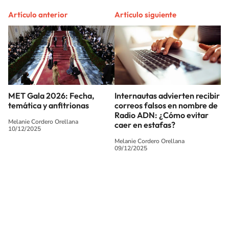
Artículo anterior
Artículo siguiente
MET Gala 2026: Fecha,
Internautas advierten recibir
temática y anfitrionas
correos falsos en nombre de
Radio ADN: ¿Cómo evitar
Melanie Cordero Orellana
caer en estafas?
10/12/2025
Melanie Cordero Orellana
09/12/2025
SIGUE A
LOS40 CHILE
© PRISA MEDIA CHILE S.A. Todos los derechos reservados.
PRISA MEDIA CHILE S.A. expresa su reserva de derechos en cuanto a la